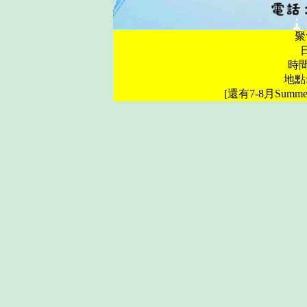
聚
時間:
地點
[還有7-8月Sum